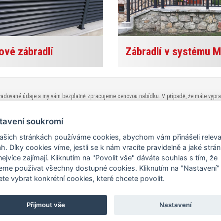
ové zábradlí
Zábradlí v systému 
žadované údaje a my vám bezplatně zpracujeme cenovou nabídku. V případě, že máte vypracov
talogů ve formátu PDF.
tavení soukromí
ašich stránkách používáme cookies, abychom vám přinášeli releva
h. Díky cookies víme, jestli se k nám vracíte pravidelně a jaké strá
nejvíce zajímají. Kliknutím na "Povolit vše" dáváte souhlas s tím, že
Vratový H-servis, s.r.o.
me používat všechny dostupné cookies. Kliknutím na "Nastavení"
te vybrat konkrétní cookies, které chcete povolit.
V Zátiší 810/1
709 00 Ostrava - Mariánské Hory
Přijmout vše
Nastavení
737 258 682