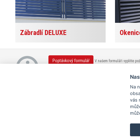
Zábradlí DELUXE
Okenic
Poptávkový formulář
V našem formuláři vyplňte po
Katalogy ke stažení
Stáhněte si některý z našich ka
Nas
Na n
obsa
vás 
může
může