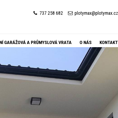
737 258 682
plotymax@plotymax.c
NÍ GARÁŽOVÁ A PRŮMYSLOVÁ VRATA
O NÁS
KONTAKT