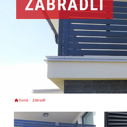
ZÁBRADLÍ
Domů
Zábradlí