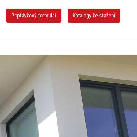
z
Poptávkový formulář
Katalogy ke stažení