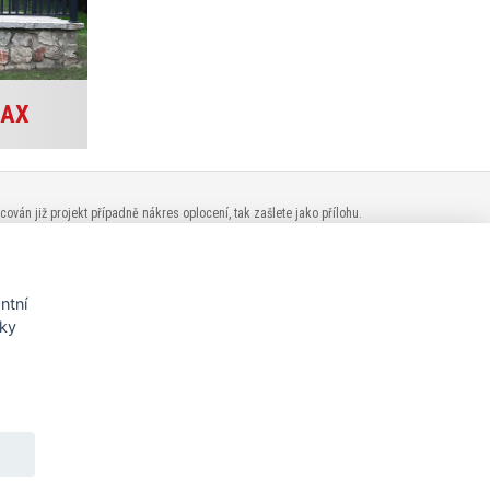
MAX
án již projekt případně nákres oplocení, tak zašlete jako přílohu.
ntní
nky
O PLOTYMAX.CZ
Novinky
Povrchová úprava
Poptávkový formulář
Podporujeme