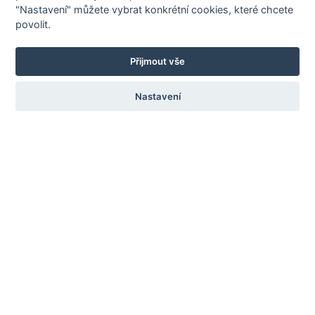
"Nastavení" můžete vybrat konkrétní cookies, které chcete
povolit.
Přijmout vše
O PLOTYMAX.CZ
Vratový H-
servis, s.r.o.
Novinky
Nastavení
Povrchová úprava
V Zátiší 810/1
Poptávkový formulář
709 00 Ostrava -
Podporujeme
Mariánské Hory
O nás - výstavy
Kontakt
737 258 682
plotymax@plotymax.cz
Tato stránka je chráněna službou reCAPTCHA a platí
Zásady ochrany
osobních údajů
a
Smluvní podmínky
společnosti Google.
© 2024-2026 Plotymax