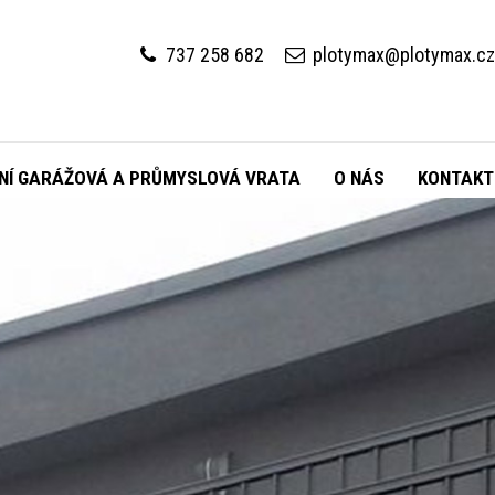
737 258 682
plotymax@plotymax.c
NÍ GARÁŽOVÁ A PRŮMYSLOVÁ VRATA
O NÁS
KONTAKT