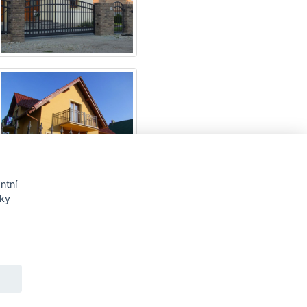
ntní
nky