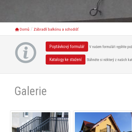
Domů
Zábradlí balkónu a schodišť
Poptávkový formulář
V našem formuláři vyplňte po
Katalogy ke stažení
Stáhněte si některý z našich ka
Galerie