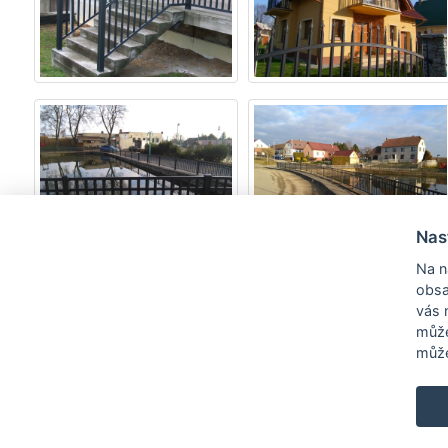
Nas
Na n
obsa
vás 
může
může